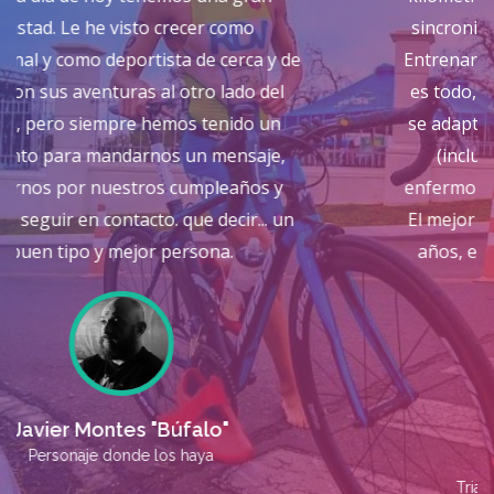
sincronismo entre mi vida y mis entrenos.
Entrenar para mi es importante, pero no lo
es todo, y que alguien entienda, respete y
se adapte a eso apoyándome en cada fase
(incluso en alguna fase q he estado
enfermo o lesionado) pues no tiene precio.
El mejor conocimiento del triatlón durante
años, en alfombra roja para mi, todo un
lujo.
David Iglesias
Triatleta Age Group Distancia Sprint