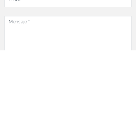
ENVIAR MENSAJE
Rúa Piñeiro De Villestro 38.
15896-Santiago De Compostela. Galicia
Solo Whatsapp: +34 656 914 531