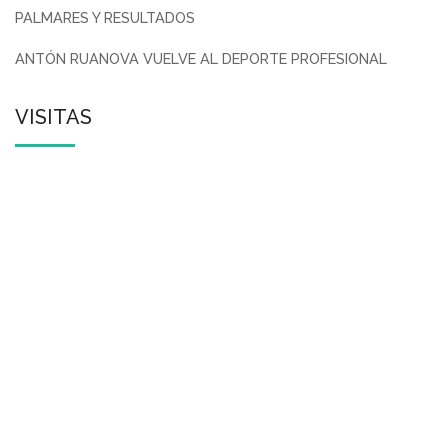
PALMARES Y RESULTADOS
ANTÓN RUANOVA VUELVE AL DEPORTE PROFESIONAL
VISITAS
Antón es para mi mucho más que un
entrenador. Detrás de cada sesión sé que
hay mucho mas que metros, ritmos o