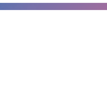
Antón es para mi mucho más que un
entrenador. Detrás de cada sesión sé que
hay mucho mas que metros, ritmos o
kilómetros. Hay, como decirlo, un perfecto
sincronismo entre mi vida y mis entrenos.
Entrenar para mi es importante, pero no lo
es todo, y que alguien entienda, respete y
se adapte a eso apoyándome en cada fase
(incluso en alguna fase q he estado
enfermo o lesionado) pues no tiene precio.
El mejor conocimiento del triatlón durante
años, en alfombra roja para mi, todo un