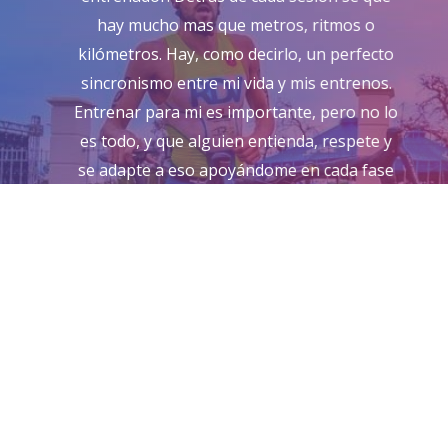
hay mucho mas que metros, ritmos o
kilómetros. Hay, como decirlo, un perfecto
sincronismo entre mi vida y mis entrenos.
Entrenar para mi es importante, pero no lo
es todo, y que alguien entienda, respete y
se adapte a eso apoyándome en cada fase
(incluso en alguna fase q he estado
enfermo o lesionado) pues no tiene precio.
El mejor conocimiento del triatlón durante
años, en alfombra roja para mi, todo un
lujo.