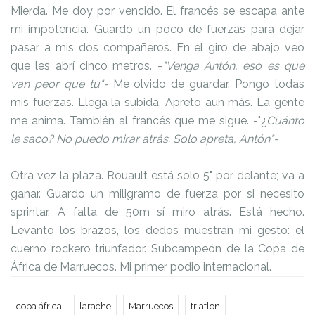
Mierda. Me doy por vencido. El francés se escapa ante
mi impotencia. Guardo un poco de fuerzas para dejar
pasar a mis dos compañeros. En el giro de abajo veo
que les abrí cinco metros. -
"Venga Antón, eso es que
van peor que tu"-
Me olvido de guardar. Pongo todas
mis fuerzas. Llega la subida. Apreto aun más. La gente
me anima. También al francés que me sigue. -"¿
Cuánto
le saco? No puedo mirar atrás. Solo apreta, Antón"-
Otra vez la plaza. Rouault está solo 5" por delante; va a
ganar. Guardo un miligramo de fuerza por si necesito
sprintar. A falta de 50m sí miro atrás. Está hecho.
Levanto los brazos, los dedos muestran mi gesto: el
cuerno rockero triunfador. Subcampeón de la Copa de
África de Marruecos. Mi primer podio internacional.
copa áfrica
larache
Marruecos
triatlon