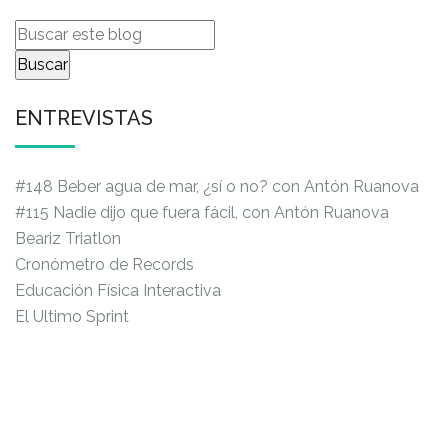
ENTREVISTAS
#148 Beber agua de mar, ¿sí o no? con Antón Ruanova
#115 Nadie dijo que fuera fácil, con Antón Ruanova
Beariz Triatlon
Cronómetro de Records
Educación Física Interactiva
El Ultimo Sprint
Kid Zapatillas
Pasión por la Resistencia
Prokey
PRENSA