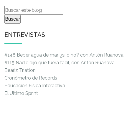
ENTREVISTAS
#148 Beber agua de mar, ¿sí o no? con Antón Ruanova
#115 Nadie dijo que fuera fácil, con Antón Ruanova
Beariz Triatlon
Cronómetro de Records
Educación Física Interactiva
El Ultimo Sprint
Kid Zapatillas
Pasión por la Resistencia
Prokey
PRENSA