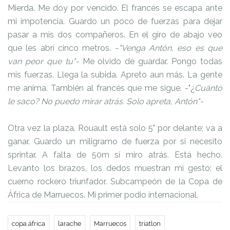
Mierda. Me doy por vencido. El francés se escapa ante
mi impotencia. Guardo un poco de fuerzas para dejar
pasar a mis dos compañeros. En el giro de abajo veo
que les abrí cinco metros. -
"Venga Antón, eso es que
van peor que tu"-
Me olvido de guardar. Pongo todas
mis fuerzas. Llega la subida. Apreto aun más. La gente
me anima. También al francés que me sigue. -"¿
Cuánto
le saco? No puedo mirar atrás. Solo apreta, Antón"-
Otra vez la plaza. Rouault está solo 5" por delante; va a
ganar. Guardo un miligramo de fuerza por si necesito
sprintar. A falta de 50m sí miro atrás. Está hecho.
Levanto los brazos, los dedos muestran mi gesto: el
cuerno rockero triunfador. Subcampeón de la Copa de
África de Marruecos. Mi primer podio internacional.
copa áfrica
larache
Marruecos
triatlon