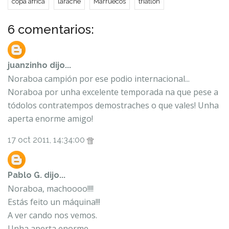
copa áfrica
larache
Marruecos
triatlon
6 comentarios:
juanzinho
dijo...
Noraboa campión por ese podio internacional...
Noraboa por unha excelente temporada na que pese a
tódolos contratempos demostraches o que vales! Unha
aperta enorme amigo!
17 oct 2011, 14:34:00
Pablo G.
dijo...
Noraboa, machoooo!!!!
Estás feito un máquina!!!
A ver cando nos vemos.
Unha aperta enorme.